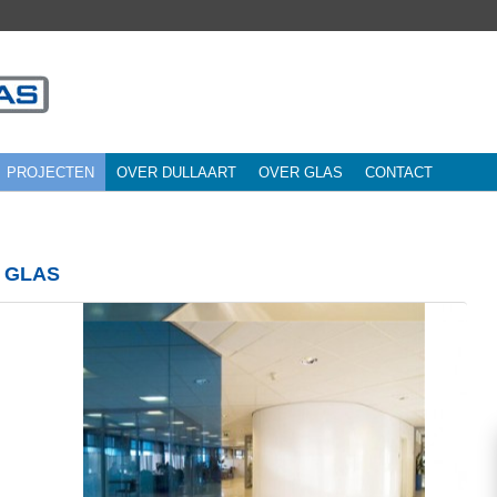
PROJECTEN
OVER DULLAART
OVER GLAS
CONTACT
 GLAS
Vo
in
pr
sc
gl
Va