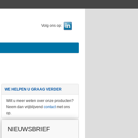
Volg ons op:
WE HELPEN U GRAAG VERDER
or de kantoren van BBNed
 Hoofddorp
Wilt u meer weten over onze producten?
oduceerde Dullaart Glas
Neem dan vrijblijvend
contact
met ons
heidingswanden van gelaagd
op.
as met een gekleurde
nceva folie.
NIEUWSBRIEF