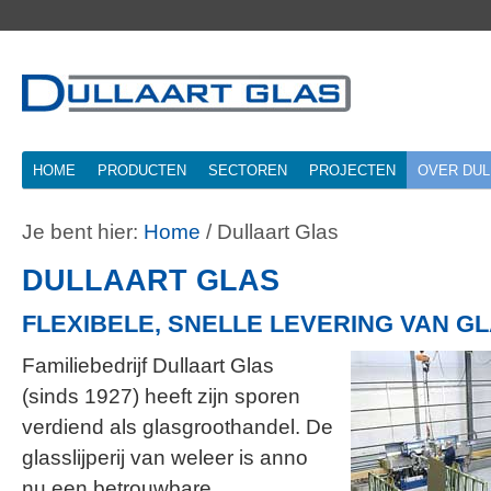
HOME
PRODUCTEN
SECTOREN
PROJECTEN
OVER DUL
Je bent hier:
Home
/
Dullaart Glas
DULLAART GLAS
FLEXIBELE, SNELLE LEVERING VAN 
Familiebedrijf Dullaart Glas
(sinds 1927) heeft zijn sporen
verdiend als glasgroothandel. De
glasslijperij van weleer is anno
nu een betrouwbare