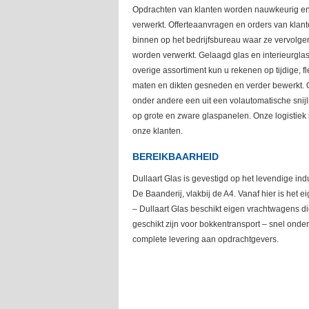
Opdrachten van klanten worden nauwkeurig en
verwerkt. Offerteaanvragen en orders van kla
binnen op het bedrijfsbureau waar ze vervolgen
worden verwerkt. Gelaagd glas en interieurglas 
overige assortiment kun u rekenen op tijdige, fl
maten en dikten gesneden en verder bewerkt. O
onder andere een uit een volautomatische snijl
op grote en zware glaspanelen. Onze logistiek i
onze klanten.
BEREIKBAARHEID
Dullaart Glas is gevestigd op het levendige indu
De Baanderij, vlakbij de A4. Vanaf hier is het e
– Dullaart Glas beschikt eigen vrachtwagens d
geschikt zijn voor bokkentransport – snel onde
complete levering aan opdrachtgevers.