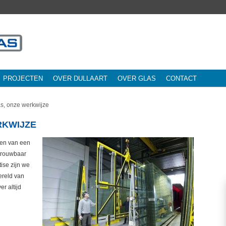
PROJECTEN
OVER DULLAART
OVER GLAS
CONTACT
as, onze werkwijze
RKWIJZE
ren van een
etrouwbaar
ise zijn we
wereld van
r altijd