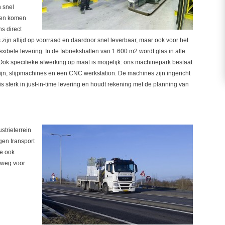
 snel
nten komen
s direct
zijn altijd op voorraad en daardoor snel leverbaar, maar ook voor het
exibele levering. In de fabriekshallen van 1.600 m2 wordt glas in alle
ok specifieke afwerking op maat is mogelijk: ons machinepark bestaat
ijn, slijpmachines en een CNC werkstation. De machines zijn ingericht
s sterk in just-in-time levering en houdt rekening met de planning van
strieterrein
igen transport
ie ook
rweg voor