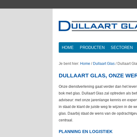
HOME
PRODUCTEN
SECTOREN
Je bent hier:
Home
/
Dullaart Glas
/
Dullaart Gl
DULLAART GLAS, ONZE WE
Onze dienstverlening gaat verder dan het leve
bok met glas. Dullaart Glas zal optreden als b
adviseur: met onze jarenlange kennis en expert
in staat de klant de juiste weg te wijzen in de 
glas. Daarbij staat de wens van de opdrachtgeve
centraal.
PLANNING EN LOGISTIEK