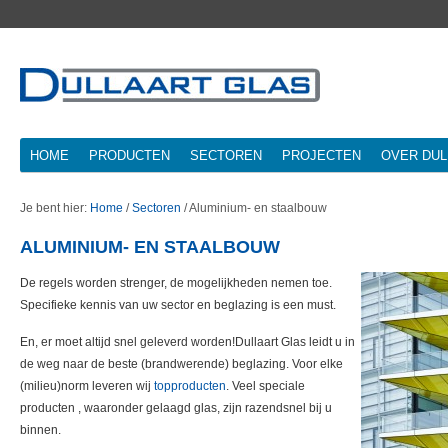
HOME
PRODUCTEN
SECTOREN
PROJECTEN
OVER DUL
Je bent hier:
Home
/
Sectoren
/
Aluminium- en staalbouw
ALUMINIUM- EN STAALBOUW
De regels worden strenger, de mogelijkheden nemen toe.
Specifieke kennis van uw sector en beglazing is een must.
En, er moet altijd snel geleverd worden!Dullaart Glas leidt u in
de weg naar de beste (brandwerende) beglazing. Voor elke
(milieu)norm leveren wij
topproducten
. Veel speciale
producten , waaronder gelaagd glas, zijn razendsnel bij u
binnen.